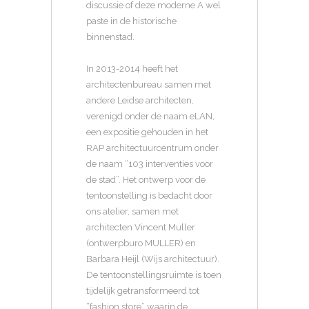
discussie of deze moderne A wel
paste in de historische
binnenstad.
In 2013-2014 heeft het
architectenbureau samen met
andere Leidse architecten,
verenigd onder de naam eLAN,
een expositie gehouden in het
RAP architectuurcentrum onder
de naam “103 interventies voor
de stad”. Het ontwerp voor de
tentoonstelling is bedacht door
ons atelier, samen met
architecten Vincent Muller
(ontwerpburo MULLER) en
Barbara Heijl (Wijs architectuur).
De tentoonstellingsruimte is toen
tijdelijk getransformeerd tot
“fashion store” waarin de