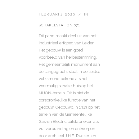
FEBRUARI 1, 2020
IN
SCHAKELSTATION 071
Dit pand maakt deel uit van het
industrieel erfgoed van Leiden.
Het gebouw is een goed
voorbeeld van herbestemming.
Het gemeentelijk monument aan
de Langegracht staat in de Leidse
volksmond bekend als het
voormalig schakelhuis op het
NUON-terrein. Dit is niet de
oorspronkelijke functie van het
gebouw. Gebouwd in 1913 op het
terrein van de Gemeentelijke
Gas-en Electriciteitsfabrieken als
vuilverbranding en ontworpen
door architect J.H.E. Rückert en