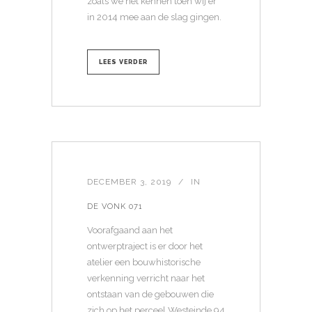
zoals we het kennen toen wij er
in 2014 mee aan de slag gingen.
LEES VERDER
DECEMBER 3, 2019
IN
DE VONK 071
Voorafgaand aan het
ontwerptraject is er door het
atelier een bouwhistorische
verkenning verricht naar het
ontstaan van de gebouwen die
zich op het perceel Westeinde 94