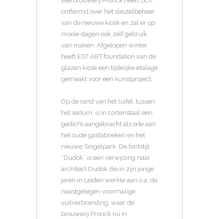
Bierbrouwerij Pronck heeft zich
ontfermd over het sleutelbeheer
van de nieuwe kiosk en zal er op
mooie dagen ook zelf gebruik
van maken. Afgelopen winter
heeft EST ART foundation van de
glazen kiosk een tijdelijke etalage
gemaakt voor een kunstproject.
Op de rand van het luifel, tussen
het sedum, is in cortenstaal een
gedicht aangebracht als ode aan
het oude gasfabrieken en het
nieuwe Singelpark. De fontstijl
“Dudok” is een verwijzing naar
architect Dudok die in zijn jonge
jaren in Leiden werkte aan o.a. de
naastgelegen voormalige
vuilverbranding, waar de
brouwerij Pronck nu in