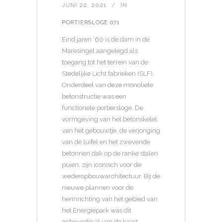
JUNI 22, 2021
IN
PORTIERSLOGE 071
Eind jaren ’60 is de dam in de
Maresingel aangelegd als
toegang tot het terrein van de
Stedelijke Licht fabrieken (SLF).
Onderdeel van deze monoliete
betonstructie was een
functionele portiersloge. De
vormgeving van het betonskelet
van het gebouwtje, de verjonging
van de luifel en het zwevende
betonnen dak op de ranke stalen
puien, zijn iconisch voor de
wederopbouwarchitectuur. Bij de
nieuwe plannen voor de
herinrichting van het gebied van
het Energiepark was dit
gebouwtje al van de kaart