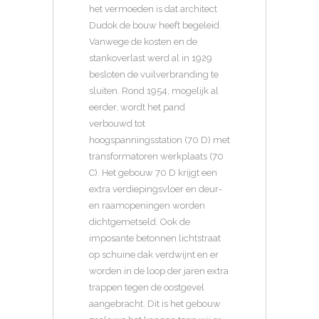
het vermoeden is dat architect
Dudok de bouw heeft begeleid.
Vanwege de kosten en de
stankoverlast werd al in 1929
besloten de vuilverbranding te
sluiten. Rond 1954, mogelijk al
eerder, wordt het pand
verbouwd tot
hoogspanningsstation (70 D) met
transformatoren werkplaats (70
C). Het gebouw 70 D krijgt een
extra verdiepingsvloer en deur-
en raamopeningen worden
dichtgemetseld. Ook de
imposante betonnen lichtstraat
op schuine dak verdwijnt en er
worden in de loop der jaren extra
trappen tegen de oostgevel
aangebracht. Dit is het gebouw