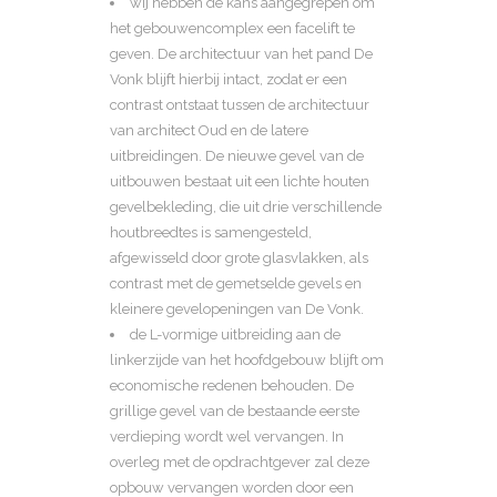
wij hebben de kans aangegrepen om
het gebouwencomplex een facelift te
geven. De architectuur van het pand De
Vonk blijft hierbij intact, zodat er een
contrast ontstaat tussen de architectuur
van architect Oud en de latere
uitbreidingen. De nieuwe gevel van de
uitbouwen bestaat uit een lichte houten
gevelbekleding, die uit drie verschillende
houtbreedtes is samengesteld,
afgewisseld door grote glasvlakken, als
contrast met de gemetselde gevels en
kleinere gevelopeningen van De Vonk.
de L-vormige uitbreiding aan de
linkerzijde van het hoofdgebouw blijft om
economische redenen behouden. De
grillige gevel van de bestaande eerste
verdieping wordt wel vervangen. In
overleg met de opdrachtgever zal deze
opbouw vervangen worden door een