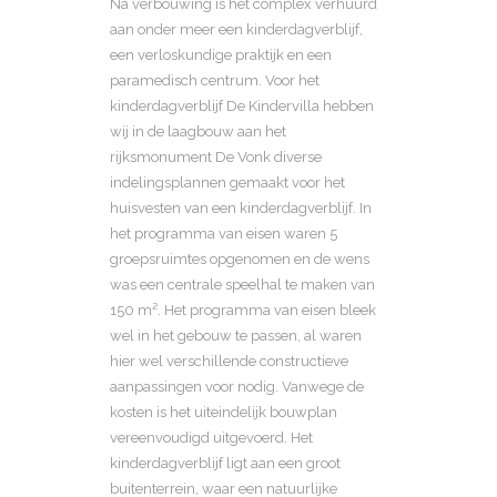
Na verbouwing is het complex verhuurd
aan onder meer een kinderdagverblijf,
een verloskundige praktijk en een
paramedisch centrum. Voor het
kinderdagverblijf De Kindervilla hebben
wij in de laagbouw aan het
rijksmonument De Vonk diverse
indelingsplannen gemaakt voor het
huisvesten van een kinderdagverblijf. In
het programma van eisen waren 5
groepsruimtes opgenomen en de wens
was een centrale speelhal te maken van
150 m². Het programma van eisen bleek
wel in het gebouw te passen, al waren
hier wel verschillende constructieve
aanpassingen voor nodig. Vanwege de
kosten is het uiteindelijk bouwplan
vereenvoudigd uitgevoerd. Het
kinderdagverblijf ligt aan een groot
buitenterrein, waar een natuurlijke