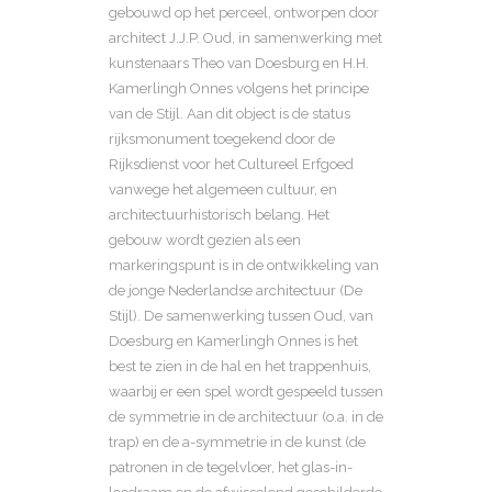
gebouwd op het perceel, ontworpen door
architect J.J.P. Oud, in samenwerking met
kunstenaars Theo van Doesburg en H.H.
Kamerlingh Onnes volgens het principe
van de Stijl. Aan dit object is de status
rijksmonument toegekend door de
Rijksdienst voor het Cultureel Erfgoed
vanwege het algemeen cultuur, en
architectuurhistorisch belang. Het
gebouw wordt gezien als een
markeringspunt is in de ontwikkeling van
de jonge Nederlandse architectuur (De
Stijl). De samenwerking tussen Oud, van
Doesburg en Kamerlingh Onnes is het
best te zien in de hal en het trappenhuis,
waarbij er een spel wordt gespeeld tussen
de symmetrie in de architectuur (o.a. in de
trap) en de a-symmetrie in de kunst (de
patronen in de tegelvloer, het glas-in-