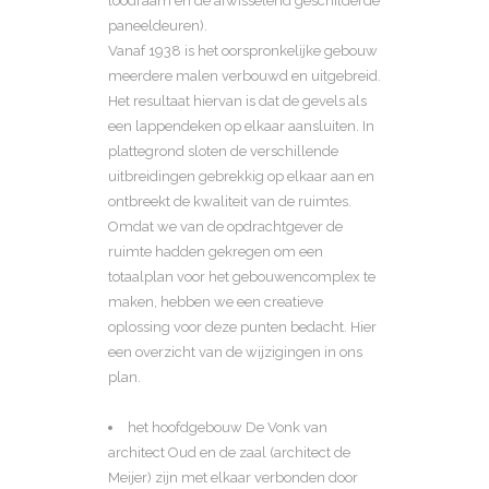
loodraam en de afwisselend geschilderde
paneeldeuren).
Vanaf 1938 is het oorspronkelijke gebouw
meerdere malen verbouwd en uitgebreid.
Het resultaat hiervan is dat de gevels als
een lappendeken op elkaar aansluiten. In
plattegrond sloten de verschillende
uitbreidingen gebrekkig op elkaar aan en
ontbreekt de kwaliteit van de ruimtes.
Omdat we van de opdrachtgever de
ruimte hadden gekregen om een
totaalplan voor het gebouwencomplex te
maken, hebben we een creatieve
oplossing voor deze punten bedacht. Hier
een overzicht van de wijzigingen in ons
plan.
het hoofdgebouw De Vonk van
architect Oud en de zaal (architect de
Meijer) zijn met elkaar verbonden door