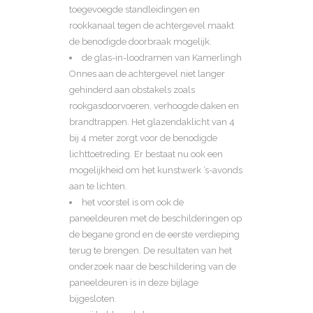
toegevoegde standleidingen en
rookkanaal tegen de achtergevel maakt
de benodigde doorbraak mogelijk.
de glas-in-loodramen van Kamerlingh
Onnes aan de achtergevel niet langer
gehinderd aan obstakels zoals
rookgasdoorvoeren, verhoogde daken en
brandtrappen. Het glazendaklicht van 4
bij 4 meter zorgt voor de benodigde
lichttoetreding. Er bestaat nu ook een
mogelijkheid om het kunstwerk ’s-avonds
aan te lichten.
het voorstel is om ook de
paneeldeuren met de beschilderingen op
de begane grond en de eerste verdieping
terug te brengen. De resultaten van het
onderzoek naar de beschildering van de
paneeldeuren is in deze bijlage
bijgesloten.