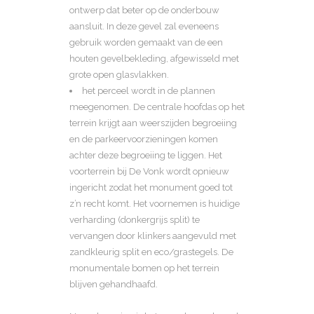
ontwerp dat beter op de onderbouw
aansluit. In deze gevel zal eveneens
gebruik worden gemaakt van de een
houten gevelbekleding, afgewisseld met
grote open glasvlakken.
het perceel wordt in de plannen
meegenomen. De centrale hoofdas op het
terrein krijgt aan weerszijden begroeiing
en de parkeervoorzieningen komen
achter deze begroeiing te liggen. Het
voorterrein bij De Vonk wordt opnieuw
ingericht zodat het monument goed tot
z’n recht komt. Het voornemen is huidige
verharding (donkergrijs split) te
vervangen door klinkers aangevuld met
zandkleurig split en eco/grastegels. De
monumentale bomen op het terrein
blijven gehandhaafd.