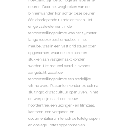
hoekpand zijn de 16 hoge transparante
deuren. Door het wegbreken van de
binnenwanden kon achter deze deuren
één doorlopende ruimte ontstaan. Het
enige vaste element in de
tentoonstellingsruimte was het 15 meter
lange rode expositiemeubel. In het
meubel was in een vast grid stalen ogen
opgenomen, waar de te exposeren
stukken aan vastgemaakt konden
worden. Het meubel werd ‘s-avonds
aangelicht, zodat de
tentoonstellingsruimte een stedelijke
vitrine werd. Passanten konden zo ook na
sluitingstijd wat cultuur opsnuiven. In het
ontwerp zijn naast een nieuw
hoofdentree, een lezingen- en filmzaal,
kantoren, een vergader- en
documentatieruimte, ook de toiletgroepen
en opslagruimtes opgenomen en