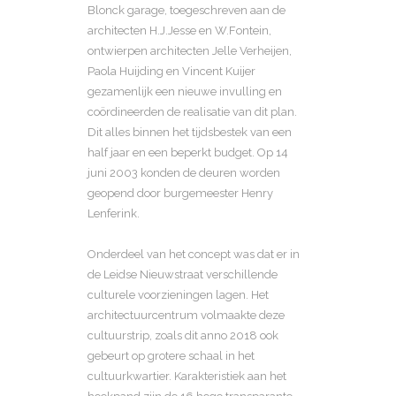
Blonck garage, toegeschreven aan de
architecten H.J.Jesse en W.Fontein,
ontwierpen architecten Jelle Verheijen,
Paola Huijding en Vincent Kuijer
gezamenlijk een nieuwe invulling en
coördineerden de realisatie van dit plan.
Dit alles binnen het tijdsbestek van een
half jaar en een beperkt budget. Op 14
juni 2003 konden de deuren worden
geopend door burgemeester Henry
Lenferink.
Onderdeel van het concept was dat er in
de Leidse Nieuwstraat verschillende
culturele voorzieningen lagen. Het
architectuurcentrum volmaakte deze
cultuurstrip, zoals dit anno 2018 ook
gebeurt op grotere schaal in het
cultuurkwartier. Karakteristiek aan het