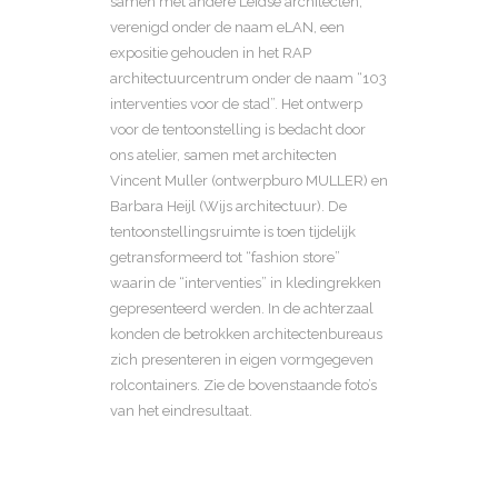
samen met andere Leidse architecten,
verenigd onder de naam eLAN, een
expositie gehouden in het RAP
architectuurcentrum onder de naam “103
interventies voor de stad”. Het ontwerp
voor de tentoonstelling is bedacht door
ons atelier, samen met architecten
Vincent Muller (ontwerpburo MULLER) en
Barbara Heijl (Wijs architectuur). De
tentoonstellingsruimte is toen tijdelijk
getransformeerd tot “fashion store”
waarin de “interventies” in kledingrekken
gepresenteerd werden. In de achterzaal
konden de betrokken architectenbureaus
zich presenteren in eigen vormgegeven
rolcontainers. Zie de bovenstaande foto’s
van het eindresultaat.