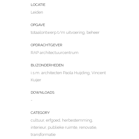
LOCATIE
Leiden
OPGAVE
totaalontwerp t/m uitvoering, beheer
OPDRACHTGEVER
RAP architectuurcentrum
BIJZONDERHEDEN
i.s.m. architecten Paola Huijding, Vincent
Kuijer
DOWNLOADS
-
CATEGORY
cultuur, erfgoed, herbestemming,
interieur, publieke ruimte, renovatie,
transformatie