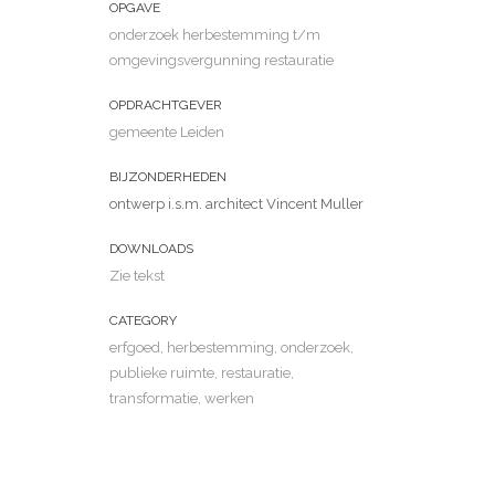
OPGAVE
onderzoek herbestemming t/m
omgevingsvergunning restauratie
OPDRACHTGEVER
gemeente Leiden
BIJZONDERHEDEN
ontwerp i.s.m. architect Vincent Muller
DOWNLOADS
Zie tekst
CATEGORY
erfgoed, herbestemming, onderzoek,
publieke ruimte, restauratie,
transformatie, werken