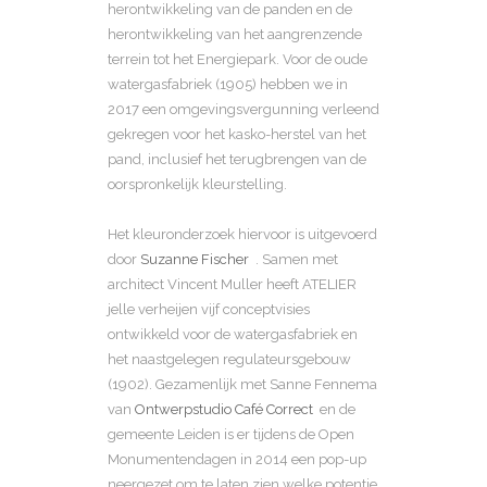
herontwikkeling van de panden en de
herontwikkeling van het aangrenzende
terrein tot het Energiepark. Voor de oude
watergasfabriek (1905) hebben we in
2017 een omgevingsvergunning verleend
gekregen voor het kasko-herstel van het
pand, inclusief het terugbrengen van de
oorspronkelijk kleurstelling.
Het kleuronderzoek hiervoor is uitgevoerd
door
Suzanne Fischer
. Samen met
architect Vincent Muller heeft ATELIER
jelle verheijen vijf conceptvisies
ontwikkeld voor de watergasfabriek en
het naastgelegen regulateursgebouw
(1902). Gezamenlijk met Sanne Fennema
van
Ontwerpstudio Café Correct
en de
gemeente Leiden is er tijdens de Open
Monumentendagen in 2014 een pop-up
neergezet om te laten zien welke potentie