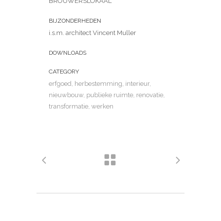
BROUWERSLOKAAL
BIJZONDERHEDEN
i.s.m. architect Vincent Muller
DOWNLOADS
CATEGORY
erfgoed, herbestemming, interieur,
nieuwbouw, publieke ruimte, renovatie,
transformatie, werken