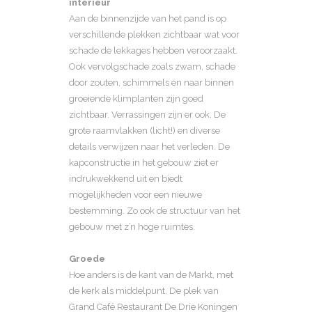
interieur
Aan de binnenzijde van het pand is op
verschillende plekken zichtbaar wat voor
schade de lekkages hebben veroorzaakt.
Ook vervolgschade zoals zwam, schade
door zouten, schimmels en naar binnen
groeiende klimplanten zijn goed
zichtbaar. Verrassingen zijn er ook. De
grote raamvlakken (licht!) en diverse
details verwijzen naar het verleden. De
kapconstructie in het gebouw ziet er
indrukwekkend uit en biedt
mogelijkheden voor een nieuwe
bestemming. Zo ook de structuur van het
gebouw met z’n hoge ruimtes.
Groede
Hoe anders is de kant van de Markt, met
de kerk als middelpunt. De plek van
Grand Café Restaurant De Drie Koningen