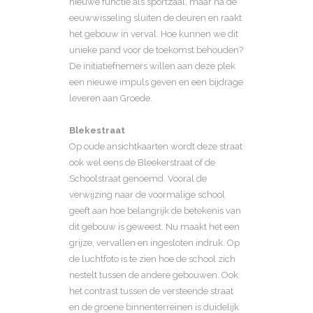
nieuwe functie als sportzaal, maar na de
eeuwwisseling sluiten de deuren en raakt
het gebouw in verval. Hoe kunnen we dit
unieke pand voor de toekomst behouden?
De initiatiefnemers willen aan deze plek
een nieuwe impuls geven en een bijdrage
leveren aan Groede.
Blekestraat
Op oude ansichtkaarten wordt deze straat
ook wel eens de Bleekerstraat of de
Schoolstraat genoemd. Vooral de
verwijzing naar de voormalige school
geeft aan hoe belangrijk de betekenis van
dit gebouw is geweest. Nu maakt het een
grijze, vervallen en ingesloten indruk. Op
de luchtfoto is te zien hoe de school zich
nestelt tussen de andere gebouwen. Ook
het contrast tussen de versteende straat
en de groene binnenterreinen is duidelijk