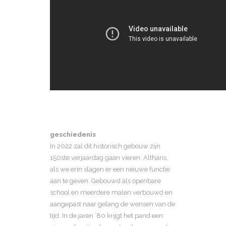
geschiedenis
In 2022 zal dit historisch gebouw zijn
150ste verjaardag gaan vieren. Althans,
als we erin slagen er een nieuwe functie
aan te geven. Gebouwd als openbare
school en meerdere malen verbouwd en
aangepast naar gelang de wensen van de
tijd. In de jaren ‘80 krijgt het pand een