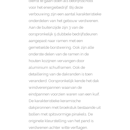
dienst te gaan doen als bedrijfsschool
voor het energiebedrijf. Bij deze
verbouwing zijn een aantal karakteristieke
onderdelen van het gebouw verdwenen.
Aan de buitenzijde zijn 3 van de
oorspronkelijk 5 dubbele bedrijfsdeuren
aangepast naar ramen met een
gemetselde borstwering. Ook zijn alle
onderste delen van de ramen in de
houten kozijnen vervangen door
aluminium schuiframen. Ook de
detaillering van de dakranden is toen
veranderd. Oorspronkelijk kende het dak
windverenpannen waarvan de
eindpannen voorzien waren van een kuif.
De karakteristieke keramische
dakpironnen met broekstuk bestaande uit
bollen met spitsvormige pinakels. De
originele kleurstelling van het pand is
verdwenen achter witte verflagen.