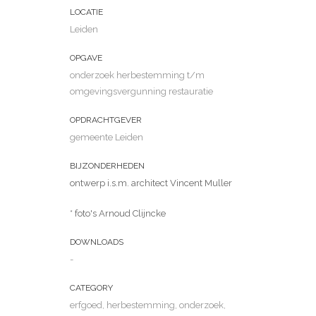
LOCATIE
Leiden
OPGAVE
onderzoek herbestemming t/m
omgevingsvergunning restauratie
OPDRACHTGEVER
gemeente Leiden
BIJZONDERHEDEN
ontwerp i.s.m. architect Vincent Muller
* foto's Arnoud Clijncke
DOWNLOADS
-
CATEGORY
erfgoed, herbestemming, onderzoek,