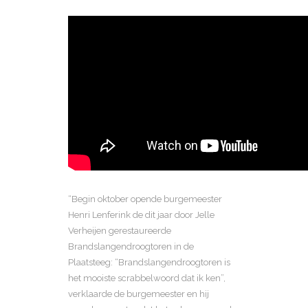
“Begin oktober opende burgemeester
Henri Lenferink de dit jaar door Jelle
Verheijen gerestaureerde
Brandslangendroogtoren in de
Plaatsteeg: “Brandslangendroogtoren is
het mooiste scrabbelwoord dat ik ken”,
verklaarde de burgemeester en hij