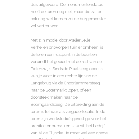
dus uitgevoerd. De monumentenstatus
heeft de toren nog niet, maar die zal er
ook nog wel komen zei de burgemeester
vol vertrouwen.
Met zijn mooie, door Atelier Jelle
Verheijen ontworpen tuin er omheen, is
de toren een rustpunt in de buurt en
verbindt het gebied met de rest van de
Pieterswijk. Sinds de Plaatsteeg open is
kun je weer in een rechte lijn van de
Langebrug via de Choorlammersteeg
naar de Botermarkt lopen, of een
doorsteek maken naar de
Boomgaardsteeg. De uitbreiding aan de
toren is te huur als vergaderlocatie. In de
toren zijn werkstudio’s gevestigd voor het
architectenbureau en Uturnit, het bedrijf
van Alice Clijncke. Je moet wel een goede