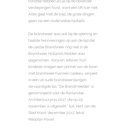
conditie hebben als je op de bovenste
verdiepingen huist, want een lift is er niet.
Alles gaat met de trap, de grote dingen
gaan via een ouderwetse hijsbalk.
De brandweer was ook bij de opening en
haalde herinneringen op aan de tijd dat
de Leidse Brandweer nog niet in de
Brandweer Hollands Midden was
opgenomen. Alice en Jelle en hun
kinderen kregen een portret van de toren
met brandweermannen cadeau, verpakt
in een uit oude brandweerslangen
vervaardigde tas. ‘De Brandmeester’ is
genomineerd voor de Rijnlandse
Architectuurprijs 2017, die op 29
november is uitgereikt.” [uit: Hart van de
Stad Krant, december 2017, tekst:
Marjolijn Pouw]