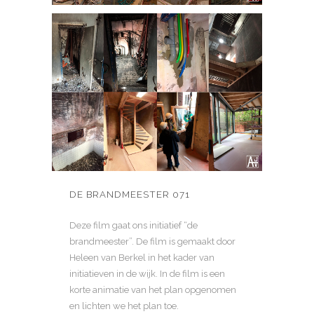
DE BRANDMEESTER 071
Deze film gaat ons initiatief “de
brandmeester”. De film is gemaakt door
Heleen van Berkel in het kader van
initiatieven in de wijk. In de film is een
korte animatie van het plan opgenomen
en lichten we het plan toe.