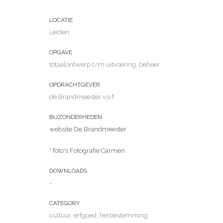
LOCATIE
Leiden
OPGAVE
totaalontwerp t/m uitvoering, beheer
OPDRACHTGEVER
de Brandmeester v.o.f.
BIJZONDERHEDEN
website De Brandmeester
* foto's Fotografie Carmen
DOWNLOADS
-
CATEGORY
cultuur, erfgoed, herbestemming,