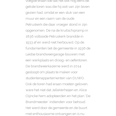
voegde eraan toe dat het ook nog eens de
gekste toren was die hij ooit van zijn leven
gezien had, omdat er een stuk van een
muur en een raam van de oude
Petruskerk die daar vroeger stond in zijn
opgenomen. De na de kruitschipramp in
1836 voltooide Petruskerk brandde in
1933 af en werd niet herbouwd. Op de
fundamenten liet de gemeente in 1936 de
Leidse brandweergarage bouwen met
een werkplaats en droog- en oefentoren.
De brandweerkazerne werd in 2014
gesloopt om plaats te maken voor
studentenappartementen van DUWO.
Ook de toren had eraan moeten geloven,
ware het niet dat JelleVerheijen en Alice
Clijncke hem adopteerden en het plan ‘De
Brandmeester’ indienden voor behoud.
Het werd door de gemeente en de buurt
met enthousiasme ontvangen en is nu