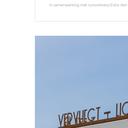
In samenwerking met: tuinontwerp Extra Vert |