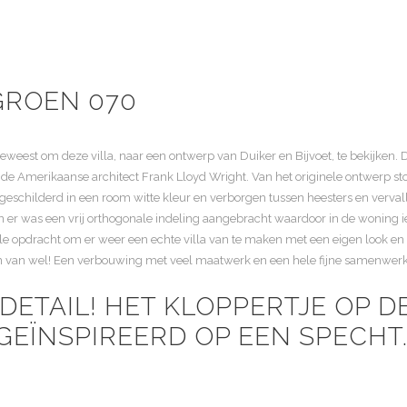
 GROEN 070
n geweest om deze villa, naar een ontwerp van Duiker en Bijvoet, te bekijken
de Amerikaanse architect Frank Lloyd Wright. Van het originele ontwerp sto
geschilderd in een room witte kleur en verborgen tussen heesters en verv
en er was een vrij orthogonale indeling aangebracht waardoor in de woning i
le opdracht om er weer een echte villa van te maken met een eigen look en
enken van wel! Een verbouwing met veel maatwerk en een hele fijne samenwe
 DETAIL! HET KLOPPERTJE OP D
GEÏNSPIREERD OP EEN SPECHT.