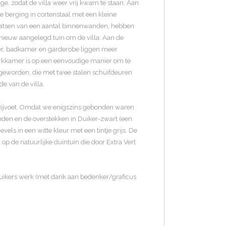
ge, zodat de villa weer vrij kwam te staan. Aan
e berging in cortenstaal met een kleine
plaatsen van een aantal binnenwanden, hebben
 nieuw aangelegd tuin om de villa. Aan de
mer, badkamer en garderobe liggen meer
werkkamer is op een eenvoudige manier om te
r geworden, die met twee stalen schuifdeuren
e van de villa.
n Bijvoet. Omdat we enigszins gebonden waren
nden en de overstekken in Duiker-zwart (een
els in een witte kleur met een tintje grijs. De
op de natuurlijke duintuin die door Extra Vert
 Duikers werk (met dank aan bedenker/graficus