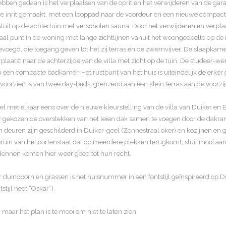
ebben gedaan is het verplaatsen van de oprit en het verwijderen van de gara
rtere inrit gemaakt, met een looppad naar de voordeur en een nieuwe compact
sluit op de achtertuin met verscholen sauna. Door het verwijderen en ver
aal punt in de woning met lange zichtlijnen vanuit het woongedeelte op de
evoegd, die toegang geven tot het zij terras en de zwemvijver. De slaapka
plaatst naar de achterzijde van de villa met zicht op de tuin. De studeer-
 een compacte badkamer. Het rustpunt van het huis is uiteindelijk de erke
rzien is van twee day-beds, grenzend aan een klein terras aan de voorzijd
el met elkaar eens over de nieuwe kleurstelling van de villa van Duiker e
 gekozen de overstekken van het leien dak samen te voegen door de dakra
deuren zijn geschilderd in Duiker-geel (Zonnestraal oker) en kozijnen en gev
bruin van het cortenstaal dat op meerdere plekken terugkomt, sluit mooi aan 
dennen komen hier weer goed tot hun recht.
r duindoorn en grassen is het huisnummer in een fontstijl geïnspireerd op
ijl heet “Oskar”).
 maar het plan is te mooi om niet te laten zien.