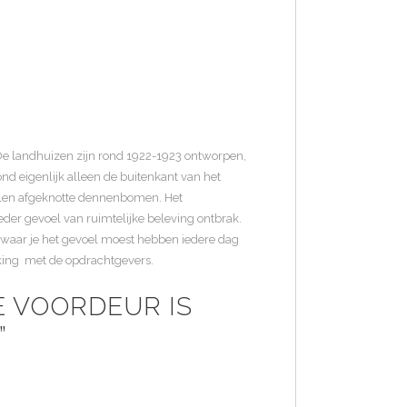
. De landhuizen zijn rond 1922-1923 ontworpen,
nd eigenlijk alleen de buitenkant van het
allen afgeknotte dennenbomen. Het
eder gevoel van ruimtelijke beleving ontbrak.
 waar je het gevoel moest hebben iedere dag
rking met de opdrachtgevers.
E VOORDEUR IS
”