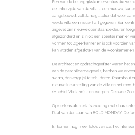
Een van de belangrijkste interventies die we h
de linkerzijde van de villa is een nieuwe, ko
aangebouwd, zelfstandig atelier dat weer aan
we de villa een nieuw hart gegeven. Een centr
zijgevel zijn nieuwe openslaande deuren toeg
afgezonderd en zijn op een speelse manier ver
vormen tot logeerkamer en is ook voorzien van
kan worden afgesloten van de woonkamer en voo
De architect en opdrachtgeefster waren het sn
aan de geschilderde gevels, hebben we ervoor
warm, donkergrijs) te schilderen. Raamhout en 
nieuwe kleurstelling van de villa en het rood-
(Machiel Vlieland) is ontworpen. De oude Zee
Op cortenstalen erfafscheiding met daarachte
Paul van der Laan van BOLD MONDAY. De fontst
Er komen nog meer foto’s van o.a. het interieur,