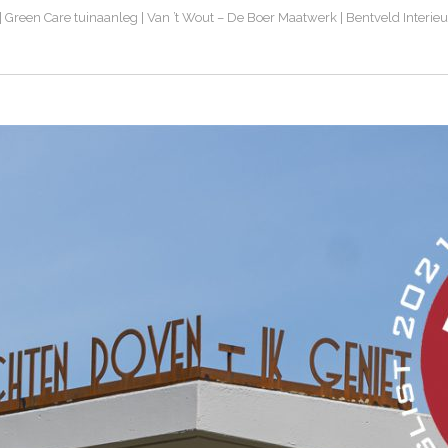
 Green Care tuinaanleg | Van ’t Wout – De Boer Maatwerk | Bentveld Interieu