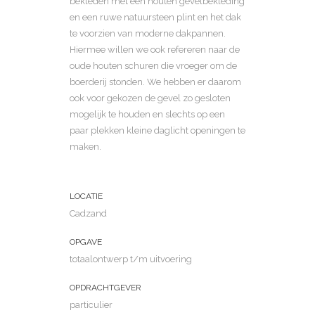
bekleden met een houten gevelbekleding
en een ruwe natuursteen plint en het dak
te voorzien van moderne dakpannen.
Hiermee willen we ook refereren naar de
oude houten schuren die vroeger om de
boerderij stonden. We hebben er daarom
ook voor gekozen de gevel zo gesloten
mogelijk te houden en slechts op een
paar plekken kleine daglicht openingen te
maken.
LOCATIE
Cadzand
OPGAVE
totaalontwerp t/m uitvoering
OPDRACHTGEVER
particulier