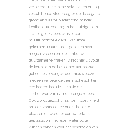
toegankelijkheid van de aanbouw
verbeterd. In het schetsplan zaten er nog
verschillende vloerhoogtes op de begane
grond en was de plattegrond minder
flexibel qua indeling. In het huidige plan
is alles gelijkvloers en is er een
multifunctionele gebruiksruimte
gekomen. Daarnaast is gekeken naar
mogelijkheden om de aanbouw
duurzamer te maken. Direct hieruit volgt
de keuze om de bestaande aanbouwen
geheel te vervangen door nieuwbouw
met een verbeterde thermische schil en
een hogere isolatie. De huidige
aanbouwen zijn namelijk ongeïsoleerd.
Ook wordt gezocht naar de mogelijkheid
om een zonnecollector en -boiler te
plaatsen en wordt er een watertank
geplaatst om het regenwater op te
kunnen vangen voor het besproeien van