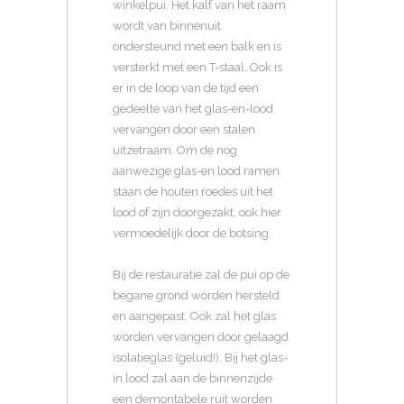
winkelpui. Het kalf van het raam
wordt van binnenuit
ondersteund met een balk en is
versterkt met een T-staal. Ook is
er in de loop van de tijd een
gedeelte van het glas-en-lood
vervangen door een stalen
uitzetraam. Om de nog
aanwezige glas-en lood ramen
staan de houten roedes uit het
lood of zijn doorgezakt, ook hier
vermoedelijk door de botsing.
Bij de restauratie zal de pui op de
begane grond worden hersteld
en aangepast. Ook zal het glas
worden vervangen door gelaagd
isolatieglas (geluid!). Bij het glas-
in lood zal aan de binnenzijde
een demontabele ruit worden