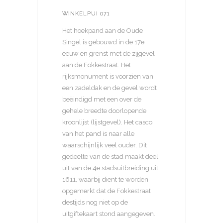
WINKELPUI 071
Het hoekpand aan de Oude
Singel is gebouwd in de 17e
eeuw en grenst met de zijgevel
aan de Fokkestraat. Het
rijksmonument is voorzien van
een zadeldak en de gevel wordt
beëindigd met een over de
gehele breedte doorlopende
kroonlijst (lijstgevel). Het casco
van het pand is naar alle
waarschijnlijk veel ouder. Dit
gedeelte van de stad maakt deel
uit van de 4e stadsuitbreiding uit
1611, waarbij dient te worden
opgemerkt dat de Fokkestraat
destijds nog niet op de
uitgiftekaart stond aangegeven.