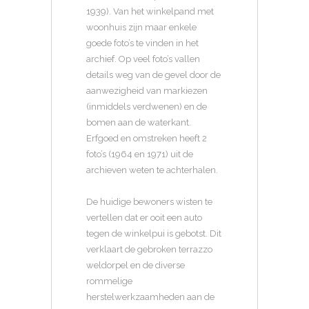
1939). Van het winkelpand met
woonhuis zijn maar enkele
goede foto’s te vinden in het
archief. Op veel foto’s vallen
details weg van de gevel door de
aanwezigheid van markiezen
(inmiddels verdwenen) en de
bomen aan de waterkant.
Erfgoed en omstreken heeft 2
foto’s (1964 en 1971) uit de
archieven weten te achterhalen.
De huidige bewoners wisten te
vertellen dat er ooit een auto
tegen de winkelpui is gebotst. Dit
verklaart de gebroken terrazzo
weldorpel en de diverse
rommelige
herstelwerkzaamheden aan de