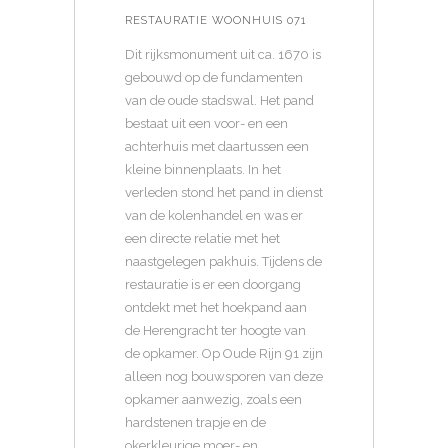
RESTAURATIE WOONHUIS 071
Dit rijksmonument uit ca. 1670 is
gebouwd op de fundamenten
van de oude stadswal. Het pand
bestaat uit een voor- en een
achterhuis met daartussen een
kleine binnenplaats. In het
verleden stond het pand in dienst
van de kolenhandel en was er
een directe relatie met het
naastgelegen pakhuis. Tijdens de
restauratie is er een doorgang
ontdekt met het hoekpand aan
de Herengracht ter hoogte van
de opkamer. Op Oude Rijn 91 zijn
alleen nog bouwsporen van deze
opkamer aanwezig, zoals een
hardstenen trapje en de
okerkleurige moer- en