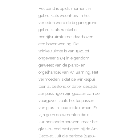
Het pand is op dit moment in
gebruik als woonhuis. In het
verleden werd de begane grond
gebruikt als winkel of
bedrijfsruimte met daarboven
een bovenwoning. De
winkelruimte is van 1921 tot
ongeveer 1974 in eigendom
geweest van de piano- en
orgelhandel van W. Barning. Het
vermoeden is dat de winkelpui
toen al bestond of dat er destijds
aanpassingen zijn gedaan aan de
voorgevel, zoals het toepassen
van glas-in-lood in de ramen. Er
zijn geen documenten die dit
kunnen onderbouwen, maar het
glas-in-lood past goed bij de Art-
Deco-stijl uit die periode (1920-