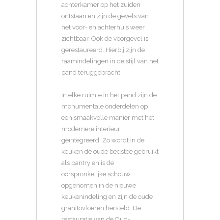
achterkamer op het zuiden
ontstaan en zijn de gevels van
het voor- en achterhuis weer
zichtbaar. Ook de voorgevel is
gerestaureerd. Hierbij zijn de
raamindelingen in de stijl van het
pand teruggebracht.
In elke ruimte in het pand zijn de
monumentale onderdelen op
een smaakvolle manier met het
modernere interieur
geïntegreerd. Zo wordt in de
keuken de oude bedstee gebruikt
als pantry en is de
oorspronkelijke schouw
opgenomen in de nieuwe
keukenindeling en zijn de oude
granitovloeren hersteld. De
restauratie van de Oud-