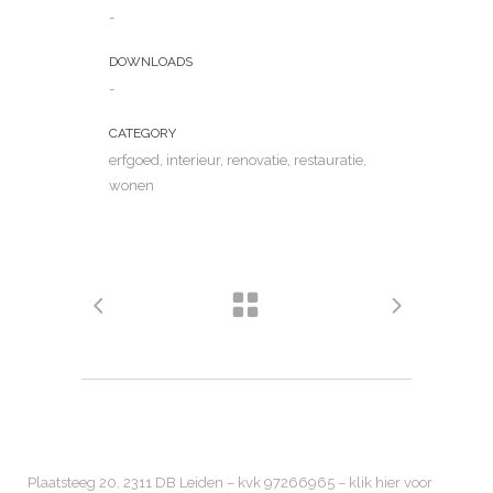
-
DOWNLOADS
-
CATEGORY
erfgoed, interieur, renovatie, restauratie,
wonen
Plaatsteeg 20, 2311 DB Leiden – kvk 97266965 –
klik hier voor