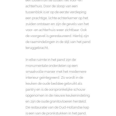
een buitenruimte tussen het voor- en
achterhuis. Door de sloop van een
tussenblok is er op de eerste verdieping
een prachtige, lichte achterkamer op het
zuiden ontstaan en zijn de gevels van het
voor- en achterhuis weer zichtbaar. Ook
de voorgevel is gerestaureerd. Hierbij zijn
de raamindelingen in de stijl van het pand
teruggebracht.
In elke ruimte in het pand zijn de
monumentale onderdelen op een
smaakvolle manier met het modernere
interieur geïntegreerd. Zo wordt in de
keuken de oude bedstee gebruikt als
pantry en is de oorspronkelijke schouw
opgenomen in de nieuwe keukenindeling
en zijn de oude granitovloeren hersteld.
De restauratie van de Oud-Hollandse kap
is een van de pronkstukken in het pand.