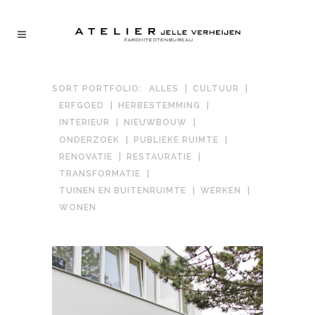
SORT PORTFOLIO:
ALLES
CULTUUR
ERFGOED
HERBESTEMMING
INTERIEUR
NIEUWBOUW
ONDERZOEK
PUBLIEKE RUIMTE
RENOVATIE
RESTAURATIE
TRANSFORMATIE
TUINEN EN BUITENRUIMTE
WERKEN
WONEN