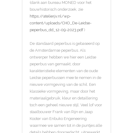
(dank aan bureau MONED voor het
bouwhistorisch onderzoek, zie
https://atelierjv.nl/wp-
content/uploads/CHO_De-Leidse-
peperbus_dd_12-09-2023.pdf
)
De standaard peperbus is gebaseerd op
de Amsterdamse peperbus. Als
ontwerper hebben we hier een Leidse
peperbus van gemaakt, door
karakteristieke elementen van de oude
Leidse peperbussen mee te nemen in de
nieuwe vormgeving van de schil. Een
klassieke vormgeving, maar door het
materiaalgebruik, kleur en detaillering
toch een geheel nieuwe stijl. Veel lof voor
staalbouwer Frank van Rijn en Jaap
Kooter van Enbuko Engeneering
waarmee we samen tot in de puntjes alle
details hebben doorgedacht, uitgewerkt