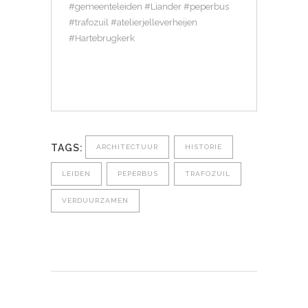
#gemeenteleiden #Liander #peperbus
#trafozuil #atelierjelleverheijen
#Hartebrugkerk
TAGS:
ARCHITECTUUR
HISTORIE
LEIDEN
PEPERBUS
TRAFOZUIL
VERDUURZAMEN