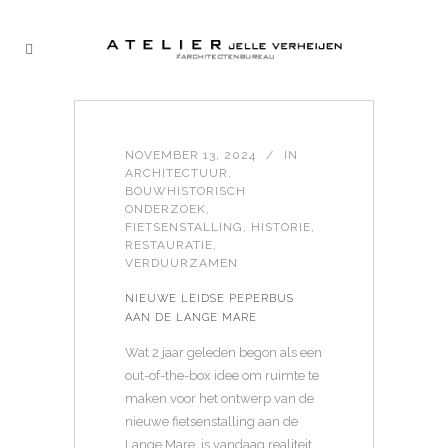
NOVEMBER 13, 2024
IN
ARCHITECTUUR
,
BOUWHISTORISCH
ONDERZOEK
,
FIETSENSTALLING
,
HISTORIE
,
RESTAURATIE
,
VERDUURZAMEN
NIEUWE LEIDSE PEPERBUS
AAN DE LANGE MARE
Wat 2 jaar geleden begon als een
out-of-the-box idee om ruimte te
maken voor het ontwerp van de
nieuwe fietsenstalling aan de
Lange Mare, is vandaag realiteit