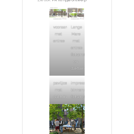
vooraanzicht
Lange
met
Mare
entree
met
entree
fietsenstalling
en
daktuin
paviljoen
impressies
met
binnenzijde
daktuin
fietsenstalling