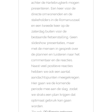
achter de Hartebrugkerk mogen
presenteren. Een keer voor de
directe omwonenden en de
stakeholders in de Romanuszaal
en een tweede keer op de
zaterdag buiten voor de
bestaande fietsenstalling. Geen
slideshow presentaties, maar
met de mensen in gesprek over
de plannen en luisteren naar het
commentaar en de reacties.
Naast veel positieve reacties
hebben we ook een aantal
aandachtspunten meegekregen.
Hier gaan we de komende
periode mee aan de slag, zodat
we straks een plan krijgen dat
optimaal gebruik kan gaan
worden.
Zie ook:
PR filmpje ontwerp